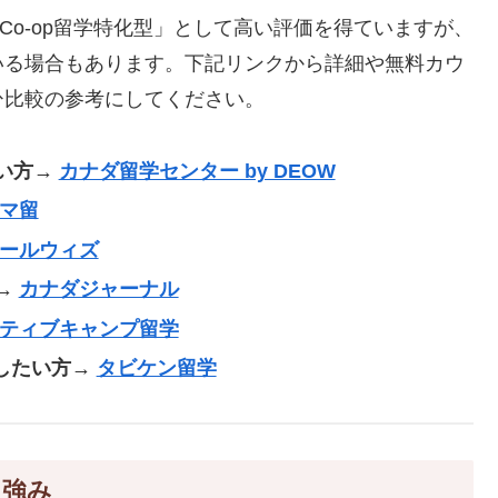
「Co-op留学特化型」として高い評価を得ていますが、
いる場合もあります。下記リンクから詳細や無料カウ
ひ比較の参考にしてください。
い方
→
カナダ留学センター by DEOW
マ留
ールウィズ
→
カナダジャーナル
ティブキャンプ留学
視したい方→
タビケン留学
と強み