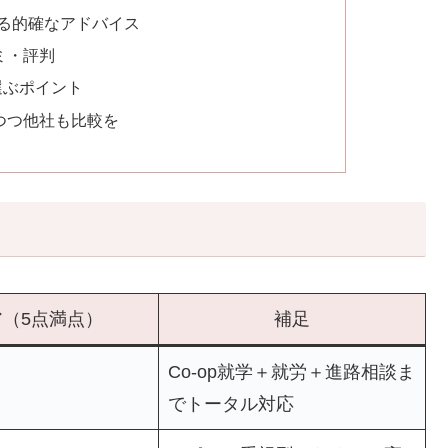
よる的確なアドバイス
ミ・評判
選ぶポイント
しつつ他社も比較を
（5点満点）
補足
Co-op就学＋就労＋進路相談ま
でトータル対応