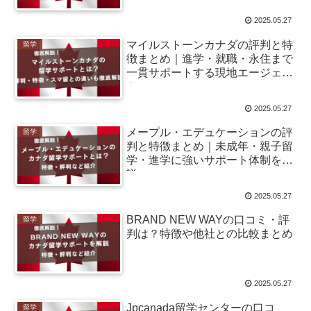
2025.05.27
マイルストーンカナダの評判と特
留学
徴まとめ｜進学・就職・永住まで
一貫サポートする現地エージェン
ト
2025.05.27
メープル・エデュケーションの評
留学
判と特徴まとめ｜未成年・親子留
学・進学に強いサポート体制を解
説
2025.05.27
BRAND NEW WAYの口コミ・評
留学
判は？特徴や他社との比較まとめ
2025.05.27
Jpcanada留学センターの口コ
留学