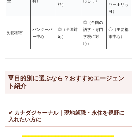
金
料）
応じて）
料）
ワーホリも
可）
◎（全国の
バンクーバ
◎（全国対
語学・専門
◯（主要都
対応都市
ー中心
応）
学校に対
市中心）
応）
🔻目的別に選ぶなら？おすすめエージェン
ト紹介
✔ カナダジャーナル｜現地就職・永住を視野に
入れたい方に