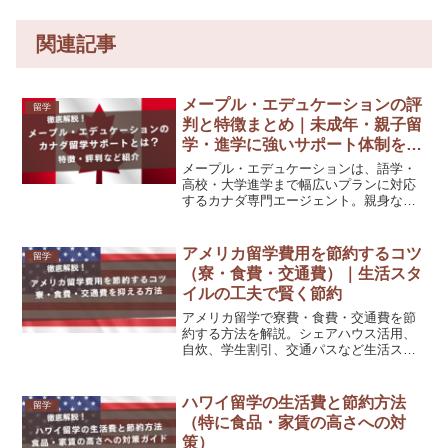
関連記事
メープル・エデュケーションの評
留学
判と特徴まとめ｜未成年・親子留
学・進学に強いサポート体制を解
説
メープル・エデュケーションは、語学・
高校・大学進学まで幅広いプランに対応
するカナダ専門エージェント。親身な対
応と教育機関との強い連携が魅力。スマ
留との違いもわかりやすく紹介します。
アメリカ留学費用を節約するコツ
留学
（寮・食費・交通費）｜生活スタ
イルの工夫で賢く節約
アメリカ留学で寮費・食費・交通費を節
約する方法を解説。シェアハウス活用、
自炊、学生割引、交通パスなど生活スタ
イルの工夫で年間数十万円の節約も可能
です。
ハワイ留学の生活費と節約方法
留学
（特に食品・家賃の高さへの対
策）