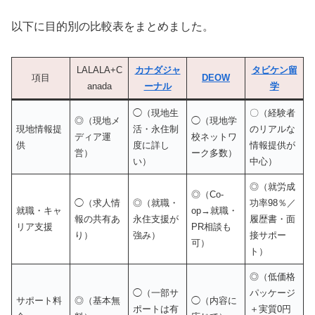
以下に目的別の比較表をまとめました。
LALALA+C
カナダジャ
タビケン留
項目
DEOW
anada
ーナル
学
◯（現地生
〇（経験者
◎（現地メ
◯（現地学
現地情報提
活・永住制
のリアルな
ディア運
校ネットワ
供
度に詳し
情報提供が
営）
ーク多数）
い）
中心）
◎（就労成
◎（Co-
◯（求人情
◎（就職・
功率98％／
就職・キャ
op→就職・
報の共有あ
永住支援が
履歴書・面
リア支援
PR相談も
り）
強み）
接サポー
可）
ト）
◎（低価格
◯（一部サ
パッケージ
サポート料
◎（基本無
◯（内容に
ポートは有
＋実質0円