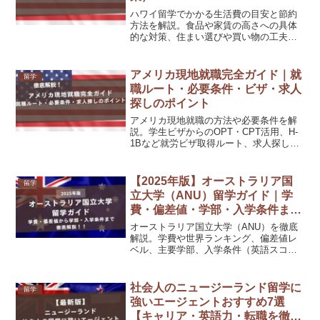
ハワイ留学でかかる生活費の目安と節約
方法を解説。食品や家賃の高さへの具体
的な対策、住まい選びや買い物の工夫、
現地スーパー・マーケット活用術まで紹
介します。
アメリカ現地就職完全ガイド｜就
留学
職ルート・必要条件・ビザ・求人
探しのポイント
アメリカ現地就職の方法や必要条件を解
説。学生ビザからのOPT・CPT活用、H-
1Bなど就労ビザ取得ルート、求人探しの
コツや就職活動の流れも紹介します。
【2025年版】オーストラリア国
留学
立大学（ANU）留学ガイド｜学
費・偏差値・学部・入学条件まと
め
オーストラリア国立大学（ANU）を徹底
解説。学費や世界ランキング、偏差値レ
ベル、主要学部、入学条件（英語スコ
ア・パスウェイ）、出願時期、日本人比
率、就職事情まで詳しく紹介します。
社会人のニュージーランド留学に
留学
強いエージェントおすすめ7選
【キャリア・英語力・転職を徹底