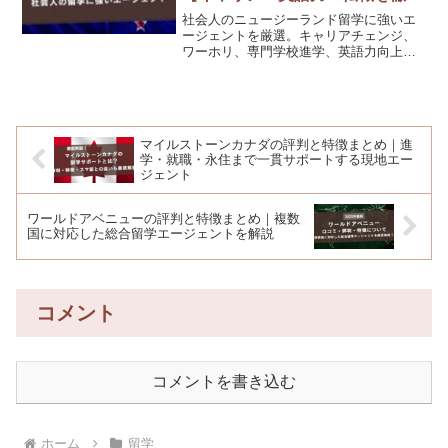
比較】
社会人のニュージーランド留学に強いエ
ージェントを厳選。キャリアチェンジ、
ワーホリ、専門学校進学、英語力向上な
ど社会人留学の目的別に、タビケン留
学、ニュージーランド留学センター by
DEOW、スマ留ほか最適な選び方を徹底
解説します。
マイルストーンカナダの評判と特徴まとめ｜進
学・就職・永住まで一貫サポートする現地エー
ジェント
ワールドアベニューの評判と特徴まとめ｜複数
国に対応した総合留学エージェントを解説
コメント
コメントを書き込む
ホーム
留学