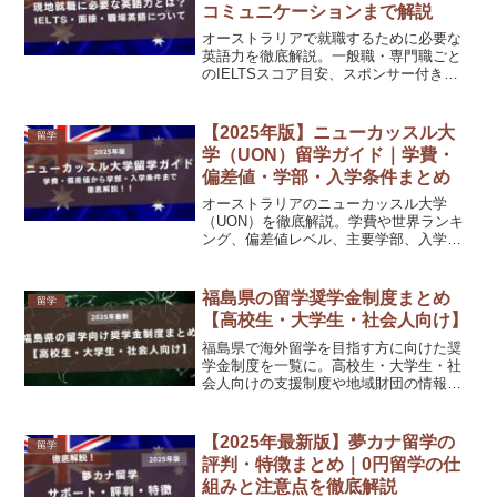
コミュニケーションまで解説
オーストラリアで就職するために必要な
英語力を徹底解説。一般職・専門職ごと
のIELTSスコア目安、スポンサー付き就
労ビザの条件、面接で評価される英語
力、職場コミュニケーションのポイント
まで紹介します。
【2025年版】ニューカッスル大
留学
学（UON）留学ガイド｜学費・
偏差値・学部・入学条件まとめ
オーストラリアのニューカッスル大学
（UON）を徹底解説。学費や世界ランキ
ング、偏差値レベル、主要学部、入学条
件（英語スコア・パスウェイ）、出願時
期、日本人比率、就職事情まで詳しく紹
介します。
福島県の留学奨学金制度まとめ
留学
【高校生・大学生・社会人向け】
福島県で海外留学を目指す方に向けた奨
学金制度を一覧に。高校生・大学生・社
会人向けの支援制度や地域財団の情報ま
で紹介。
【2025年最新版】夢カナ留学の
留学
評判・特徴まとめ｜0円留学の仕
組みと注意点を徹底解説