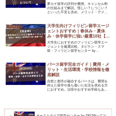
夢カナ留学の評判や費用、キャンセル料
の仕組みまで解説。怪しい？しつこい？
といった不安も含め、メリット・デメリ
ットを整理しながら0円留学の実態をわか
りやすく紹介します。
大学生向けフィリピン留学エージ
フィリピン
ェントおすすめ｜春休み・夏休
み・休学留学に強い厳選10社【完
全版】
大学生におすすめのフィリピン留学エー
ジェントを厳選比較。タビケン・スマ
留・フィリピン留学センター by
DEOW・School With・ネイティブキャン
プ留学を中心に、U-GAKU・CEBU21・セ
ブイングリッシュなど大学生に人気のエ
パース留学完全ガイド｜費用・メ
留学
ージェントも紹介。春休み・夏休みの短
リット・生活環境・学校情報を徹
期から休学留学、二か国留学まで網羅。
底解説
自然と都市が融合するパースは、費用を
抑えた留学や落ち着いた生活を求める方
におすすめ。治安やおすすめ学校もあわ
せて解説します。
オーストラリア留学センター by DEOWってど