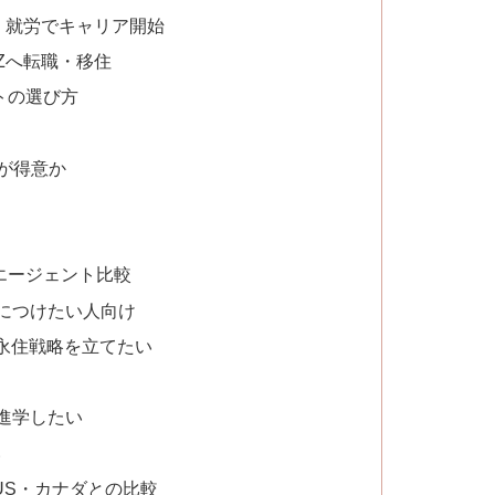
→ 就労でキャリア開始
Zへ転職・移住
トの選び方
計が得意か
エージェント比較
につけたい人向け
で永住戦略を立てたい
進学したい
い
US・カナダとの比較