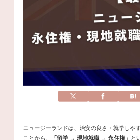
ニュージーランドは、治安の良さ・就学しや
ことから、
「留学 → 現地就職 → 永住権」
と