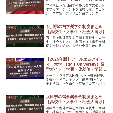
フィリピン短期留学や格安留学に強いお
すすめエージェントを徹底比較。タビケ
ン・スマ留・フィリピン留学センター by
DEOW・School With・ネイティブキャン
プ留学を中心に、セブ特化のCEBU21・
セブイングリッシュなど短期に強いエー
石川県の留学奨学金制度まとめ
留学
ジェントも紹介。費用相場・人気校・注
【高校生・大学生・社会人向け】
意点も網羅。
石川県で海外留学を目指す高校生・大学
生・社会人向けに、利用できる奨学金制
度を一覧で紹介。大学や全国対象の助成
制度も掲載。
【2025年版】アールエムアイテ
留学
ィー大学（RMIT University）留
学ガイド｜学費・偏差値・学部・
入学条件まとめ
オーストラリアのRMIT大学を徹底解説。
学費や世界ランキング、偏差値レベル、
主要学部、入学条件（英語スコア・パス
ウェイ）、出願時期、日本人比率、就職
事情まで詳しく紹介します。
兵庫県の留学奨学金制度まとめ
留学
【高校生・大学生・社会人向け】
兵庫県で海外留学を目指す高校生・大学
生・社会人向けに、利用できる奨学金制