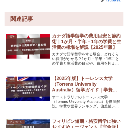
関連記事
カナダ語学留学の費用目安と節約
留学
術｜1か月・半年・1年の学費と生
活費の相場を解説【2025年版】
カナダで語学留学をする場合、どれくら
い費用がかかる？1か月・半年・1年ごと
の学費と生活費の目安や、費用を抑える
節約術まで徹底解説します。
【2025年版】トーレンス大学
留学
（Torrens University
Australia）留学ガイド｜学費・
偏差値・学部・入学条件まとめ
オーストラリアのトーレンス大学
（Torrens University Australia）を徹底解
説。学費や世界ランキング、偏差値レベ
ル、主要学部、入学条件（英語スコア・
パスウェイ）、出願時期、日本人比率、
就職事情まで詳しく紹介します。
フィリピン短期・格安留学に強い
フィリピン
おすすめエージェント【完全版】