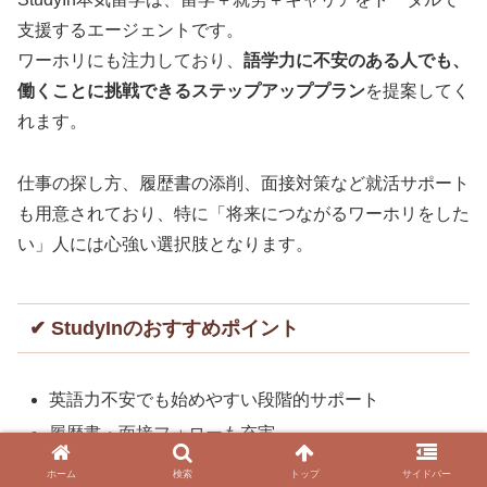
支援するエージェントです。
ワーホリにも注力しており、
語学力に不安のある人でも、
働くことに挑戦できるステップアッププラン
を提案してく
れます。
仕事の探し方、履歴書の添削、面接対策など就活サポート
も用意されており、特に「将来につながるワーホリをした
い」人には心強い選択肢となります。
✔ StudyInのおすすめポイント
英語力不安でも始めやすい段階的サポート
履歴書・面接フォローも充実
語学＋就労の両立支援が得意
ホーム
検索
トップ
サイドバー