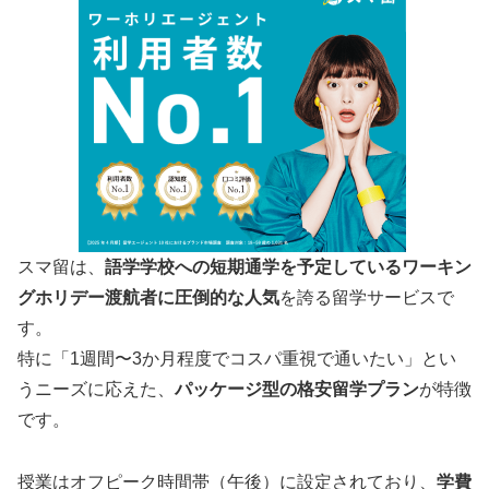
スマ留は、
語学学校への短期通学を予定しているワーキン
グホリデー渡航者に圧倒的な人気
を誇る留学サービスで
す。
特に「1週間〜3か月程度でコスパ重視で通いたい」とい
うニーズに応えた、
パッケージ型の格安留学プラン
が特徴
です。
授業はオフピーク時間帯（午後）に設定されており、
学費