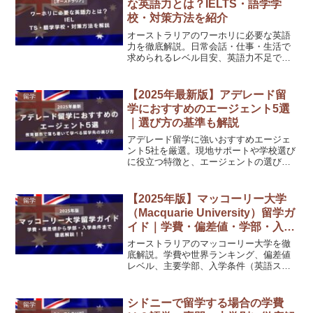
な英語力とは？IELTS・語学学
校・対策方法を紹介
オーストラリアのワーホリに必要な英語
力を徹底解説。日常会話・仕事・生活で
求められるレベル目安、英語力不足で起
こりやすい問題、渡航前準備やワーホリ
中の勉強法まで詳しく紹介します。
【2025年最新版】アデレード留
留学
学におすすめのエージェント5選
｜選び方の基準も解説
アデレード留学に強いおすすめエージェ
ント5社を厳選。現地サポートや学校選び
に役立つ特徴と、エージェントの選び方
の基準も解説します。進学やワーホリ、
短期留学まで対応できるサポート内容を
比較して、自分に合った留学準備を始め
【2025年版】マッコーリー大学
留学
ましょう。
（Macquarie University）留学ガ
イド｜学費・偏差値・学部・入学
条件まとめ
オーストラリアのマッコーリー大学を徹
底解説。学費や世界ランキング、偏差値
レベル、主要学部、入学条件（英語スコ
ア・パスウェイ）、出願時期、日本人比
率、就職事情まで詳しく紹介します。
シドニーで留学する場合の学費
留学