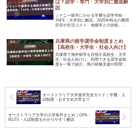
は？語学・専門・大学別に徹底解
説
シドニー留学にかかる学費を語学学校・
TAFE・大学別に解説。2025年時点の費用
目安や生活コスト、他都市との比較、費
用が高くても選ばれる理由もわかりやす
く紹介します。
兵庫県の留学奨学金制度まとめ
留学
【高校生・大学生・社会人向け】
兵庫県で海外留学を目指す高校生・大学
生・社会人向けに、利用できる奨学金制
度を一覧で紹介。県の研修支援や民間団
体の助成制度も掲載。
オーストラリア大学進学完全ガイド｜学費・入
試制度・おすすめ大学まで
オーストラリア大学の入学条件まとめ｜GPA・
IELTS・入試制度をわかりやすく解説