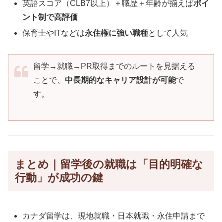
英語スコア（CLB7以上）＋職歴＋年齢が揃えば
ポイ
ント制で高評価
保育士やITなどは
永住権に強い職種
として人気
留学→就職→PR取得までのルートを見据える
ことで、
中長期的なキャリア設計が可能
で
す。
まとめ｜留学後の就職は「目的明確な
行動」が成功の鍵
カナダ留学は、現地就職・日本就職・永住申請まで