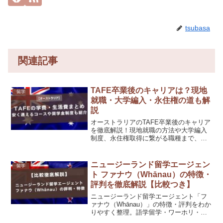
tsubasa
関連記事
TAFE卒業後のキャリアは？現地
留学
就職・大学編入・永住権の道も解
説
オーストラリアのTAFE卒業後のキャリア
を徹底解説！現地就職の方法や大学編入
制度、永住権取得に繋がる職種まで、具
体的な進路パターンを紹介。留学後の将
来設計に役立つ情報が満載です。
ニュージーランド留学エージェン
留学
ト ファナウ（Whānau）の特徴・
評判を徹底解説【比較つき】
ニュージーランド留学エージェント「フ
ァナウ（Whānau）」の特徴・評判をわか
りやすく整理。語学留学・ワーホリ・生
活サポートに強い現地型エージェント。