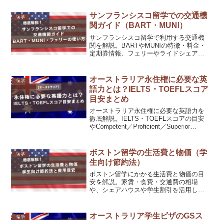
他エージェント（タビケン、DEOW、ス
マ留など）との比較も掲載し、NZ留学で
サンフランシスコ留学での交通機
留学
失敗しないための選び方がわかる内容で
関ガイド（BART・MUNI）
す。
サンフランシスコ留学で利用する交通機
関を解説。BARTやMUNIの特徴・料金・
定期券情報、フェリーやライドシェアの
活用法、交通費節約のコツ、安全に移動
するためのポイントも紹介します。
オーストラリア永住権に必要な英
留学
語力とは？IELTS・TOEFLスコア
目安まとめ
オーストラリア永住権に必要な英語力を
徹底解説。IELTS・TOEFLスコアの目安
やCompetent／Proficient／Superior
Englishの違い、申請時の加点制度まで最
新情報をまとめました。
ボストン留学の生活費と物価（学
留学
生向け節約法）
ボストン留学にかかる生活費と物価の目
安を解説。家賃・食費・交通費の相場
や、シェアハウスや学生割引を活用した
節約方法、物価の高い都市で賢く暮らす
コツを紹介します。
オーストラリア学生ビザのGSス
留学