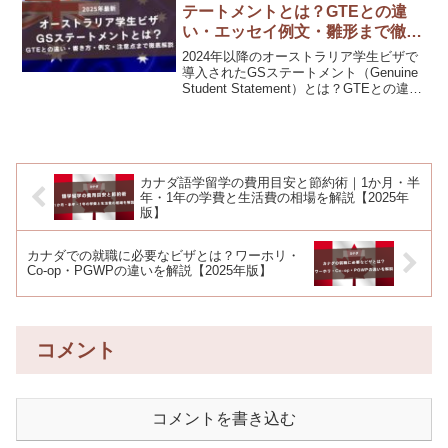
テートメントとは？GTEとの違
い・エッセイ例文・雛形まで徹底
解説
2024年以降のオーストラリア学生ビザで
導入されたGSステートメント（Genuine
Student Statement）とは？GTEとの違
い、書き方のコツ、英語エッセイ例文・
雛形、ビザ却下を防ぐポイントまで詳し
く解説。
カナダ語学留学の費用目安と節約術｜1か月・半
年・1年の学費と生活費の相場を解説【2025年
版】
カナダでの就職に必要なビザとは？ワーホリ・
Co-op・PGWPの違いを解説【2025年版】
コメント
コメントを書き込む