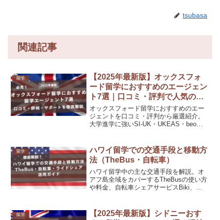
tsubasa
関連記事
【2025年最新版】オックスフォ
留学
ード留学におすすめのエージェン
ト7選｜口コミ・評判で人気のサ
ポートを徹底解説
オックスフォード留学におすすめのエー
ジェントを口コミ・評判から厳選紹介。
大学進学に強いSI-UK・UKEAS・beoを
はじめ、ロンドン留学センター by
DEOW、スマ留、スクールウィズ、ネイ
ティブキャンプ留学との違いを比較。費
ハワイ留学での交通手段と移動方
留学
用・サポート・英語力準備まで徹底解説
法（TheBus・自転車）
します。
ハワイ留学中の主な交通手段を解説。オ
アフ島全域をカバーするTheBusの使い方
や料金、自転車シェアサービスBiki、
Uber・Lyftなどライドシェアの活用法、
節約と安全のポイントを紹介します。
【2025年最新版】シドニーおす
留学