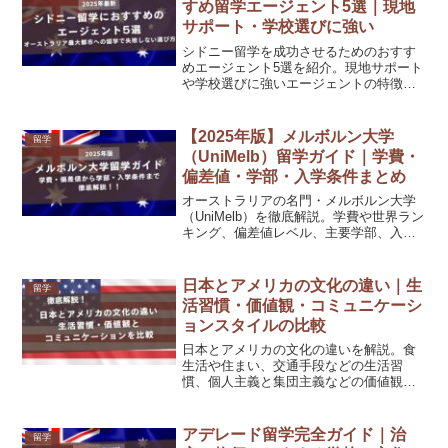
すめ留学エージェント5選｜現地
サポート・学校選びに強い
シドニー留学を成功させるためのおすす
めエージェント5選を紹介。現地サポート
や学校選びに強いエージェントの特徴や
選び方の基準も解説します。短期から長
期、進学まで対応可能なサポート内容を
比較し、自分に合った留学準備を始めま
【2025年版】メルボルン大学
留学
しょう。
（UniMelb）留学ガイド｜学費・
偏差値・学部・入学条件まとめ
オーストラリアの名門・メルボルン大学
（UniMelb）を徹底解説。学費や世界ラン
キング、偏差値レベル、主要学部、入学
条件（英語スコア・パスウェイ）、出願
時期、日本人比率、就職事情まで詳しく
紹介します。
日本とアメリカの文化の違い｜生
留学
活習慣・価値観・コミュニケーシ
ョンスタイルの比較
日本とアメリカの文化の違いを解説。食
生活や住まい、交通手段などの生活習
慣、個人主義と集団主義などの価値観、
会話やジェスチャーの違い、留学生活で
の適応ポイントを紹介します。
アデレード留学完全ガイド｜治
留学